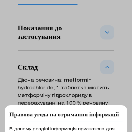
Показання до
застосування
Цукровий діабет 2-го типу при
неефективності дієтотерапії та
Склад
режиму фізичних навантажень,
особливо у хворих з надлишковою
Діюча речовина: metformin
масою тіла: – як монотерапія або у
hydrochloride; 1 таблетка містить
складі комбінованої терапії сумісно
метформіну гідрохлориду в
з іншими пероральними
перерахуванні на 100 % речовину
гіпоглікемічними засобами чи
500 мг, 850 мг або 1000 мг;
Правова угода на отримання інформації
сумісно з інсуліном для лікування
допоміжні речовини: таблетки по
дорослих; – як монотерапія або у
500 мг або 850 мг: натрію
В даному розділі інформація призначена для
складі комбінованої терапії з