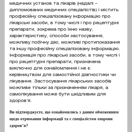
крохмальгліколят (тип А), повідон,
медичних установ та лікарів (надалі –
інсуліном для лікування дітей віком
крохмаль кукурудзяний, магнію
дипломованих медичних спеціалістів) і містить
від 10 років та підлітків. Для
професійну спеціалізовану інформацію про
стеарат, кремнію діоксид
зменшення ускладнень цукрового
лікарські засоби, в тому числі і про рецептурні
колоїдний безводний; cклад
діабету у дорослих пацієнтів з
препарати, зокрема про їхню назву,
плівкової оболонки: гіпромелоза,
характеристику, способи застосування,
цукровим діабетом 2-го типу і
поліетиленгліколь 6000, тальк,
можливу побічну дію, можливі протипоказання
надлишковою масою тіла як
титану діоксид (Е171),
та іншу професійну спеціалізовану інформацію.
препарат першої лінії після
пропіленгліколь; таблетки по 1000
Інформація про лікарські засоби, в тому числі і
неефективної дієтотерапії.
про рецептурні препарати, призначена
мг: повідон, магнію стеарат; cклад
виключно для ознайомлення і не є
плівкової оболонки: гіпромелоза,
керівництвом для самостійної діагностики чи
поліетиленгліколь 6000,
лікування. Застосування лікарських засобів
поліетиленгліколь 400.
можливе тільки за призначенням лікаря, а
самолікування може бути шкідливим для
здоров’я.
Фармакотерапевтична
Ви підтверджуєте, що ознайомились з даним обмеженням
щодо отримання інформації та є спеціалістом охорони
група
здоров’я?