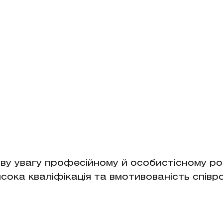
ву увагу професійному й особистісному роз
ока кваліфікація та вмотивованість співро