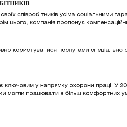
ОБІТНИКІВ
воїх співробітників усіма соціальними гара
рім цього, компанія пропонує компенсаційн
овно користуватися послугами спеціально 
 ключовим у напрямку охорони праці. У 20
ники могли працювати в більш комфортних у