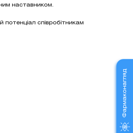
еним наставником.
й потенціал співробітникам
Фармаконагляд