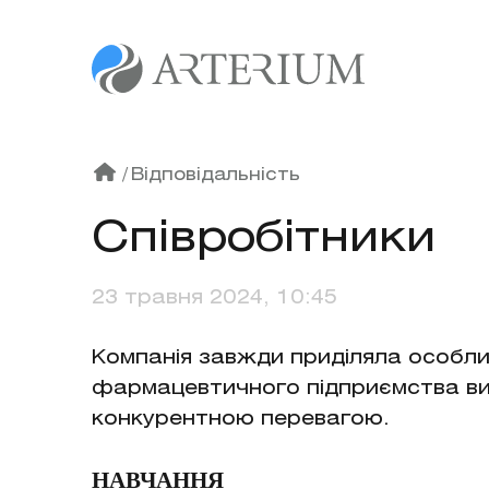
/
Відповідальність
Cпівробітники
23 травня 2024, 10:45
Компанія завжди приділяла особли
фармацевтичного підприємства вис
конкурентною перевагою.
НАВЧАННЯ