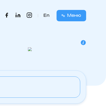
En
Меню