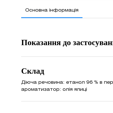
Основна інформація
Показання до застосува
Антисептична обробка рук
Склад
Діюча речовина: етанол 96 % в пер
ароматизатор: олія ялиці