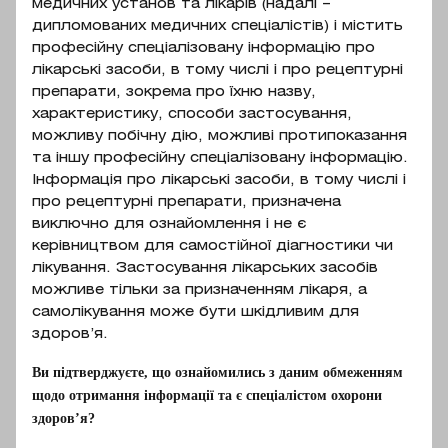
медичних установ та лікарів (надалі –
негоспітальна пневмонія;
целюлоза мікрокристалічна;
дипломованих медичних спеціалістів) і містить
ускладнені інфекції шкіри та її
крохмаль кукурудзяний;
професійну спеціалізовану інформацію про
структур, зокрема інфекції на тлі
гідроксипропілцелюлоза; натрію
лікарські засоби, в тому числі і про рецептурні
діабетичної стопи без супутнього
препарати, зокрема про їхню назву,
крохмальгліколят (тип А); магнію
остеомієліту, спричинені
характеристику, способи застосування,
стеарат; суміш для покриття
Staphylococcus aureus
можливу побічну дію, можливі протипоказання
«Aquarius Preferred HSP
та іншу професійну спеціалізовану інформацію.
(метицилінчутливими та
BPP218011», що містить
Інформація про лікарські засоби, в тому числі і
метицилінрезистентними
гідроксипропілметилцелюлозу,
про рецептурні препарати, призначена
ізолятами), Staphylococcus
титану діоксин (Е 171), коповідон,
виключно для ознайомлення і не є
pyogenes або Staphylococcus
керівництвом для самостійної діагностики чи
полідекстрозу, поліетиленгліколь,
agalactiae; неускладнені інфекції
лікування. Застосування лікарських засобів
тригліцериди середнього ланцюга.
можливе тільки за призначенням лікаря, а
шкіри та її структур, спричинені
самолікування може бути шкідливим для
Staphylococcus aureus (тільки
здоров’я.
метицилінчутливими ізолятами)
Фармакотерапевтична
або Staphylococcus pyogenes;
Ви підтверджуєте, що ознайомились з даним обмеженням
група
щодо отримання інформації та є спеціалістом охорони
інфекції, спричинені ентерококами,
здоров’я?
включаючи резистентні до
ванкоміцину штами Enterococcus