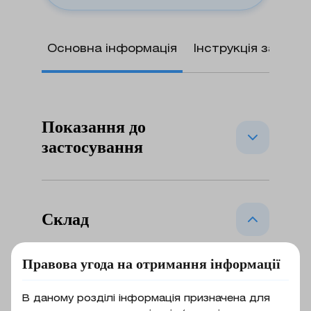
Основна інформація
Інструкція застос
Показання до
застосування
Лікування інфекцій, спричинених
чутливими штамами анаеробних
Склад
або аеробних грампозитивних
мікроорганізмів, включаючи
діюча речовина: linezolid; 1
інфекції, що супроводжуються
Правова угода на отримання інформації
таблетка містить лінезоліду в
бактеріємією, такі як:
перерахуванні на 100% речовину
нозокоміальна пневмонія;
В даному розділі інформація призначена для
600 мг; допоміжні речовини: