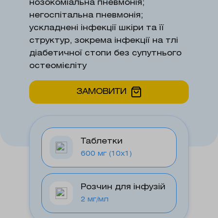
нозокоміальна пневмонія;
негоспітальна пневмонія;
ускладнені інфекції шкіри та її
структур, зокрема інфекції на тлі
діабетичної стопи без супутнього
остеомієліту
ЗАМОВИТИ
Таблетки
600 мг (10х1)
Розчин для інфузій
2 мг/мл