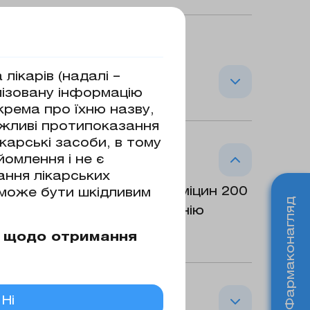
лікарів (надалі –
лізовану інформацію
окрема про їхню назву,
ожливі протипоказання
 ЛОР-органів (бактеріальний
карські засоби, в тому
еріальний бронхіт, негослітальна
омлення і не є
тадія хвороби Лайма), бешиха,
ання лікарських
 неускладнені генітальні інфекції,
у перерахуванні на азитроміцин 200
 може бути шкідливим
Фармаконагляд
 ксантанова камедь, кремнію
 ароматизатор «Ваніль».
м щодо отримання
Ні