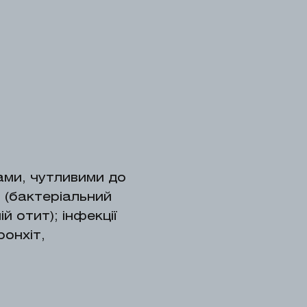
мами, чутливими до
в (бактеріальний
й отит); інфекції
ронхіт,