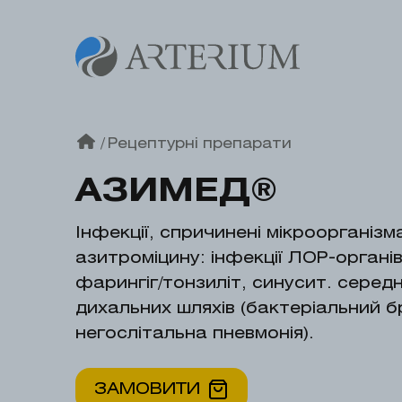
/
Рецептурні препарати
АЗИМЕД®
Інфекції, спричинені мікроорганіз
азитроміцину: інфекції ЛОР-органі
фарингіг/тонзиліт, синусит. середні
дихальних шляхів (бактеріальний б
негослітальна пневмонія).
ЗАМОВИТИ