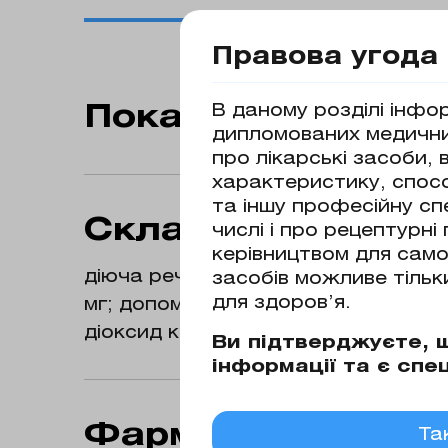
Правова угода 
В даному розділі інфор
Показання до зас
дипломованих медичних
про лікарські засоби, 
характеристику, спос
Інфекції, спричинені мікроорганізм
та іншу професійну сп
фарингіг/тонзиліт, синусит. середн
Склад
числі і про рецептурн
пневмонія); • інфекції шкіри та м'
керівництвом для само
імпетиго, вторинні піодерматози; •
діюча речовина: азитроміцин; 5 мл
засобів можливе тільк
спричинені Chlamydia trachomatis.
для здоров’я.
мг; допоміжні речовини: сахароза
діоксид колоідний безводний, аро
Ви підтверджуєте,
інформації та є спе
Фармакотерапевт
Та