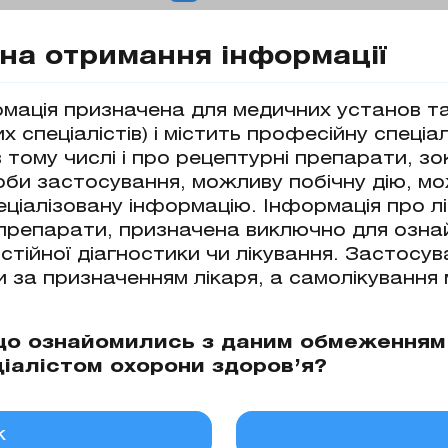
на отримання інформації
мація призначена для медичних установ та 
тосування
 спеціалістів) і містить професійну спеціа
в тому числі і про рецептурні препарати, з
оби застосування, можливу побічну дію, м
ами, чутливими до азитроміцину: • інфекції
еціалізовану інформацію. Інформація про лі
ій отит); • інфекції дихальних шляхів (бакт
і препарати, призначена виключно для ознай
яких тканин: мігруюча еритема (початкова с
стійної діагностики чи лікування. Застосув
 інфекції, що передаються статевим шляхом:
 суспензії містять азитроміцину дигідрату 
и за призначенням лікаря, а самолікування
, натрію фосфат, гідроксипропілцелюлоза,
матизатор «Вишня», ароматизатор «Банан»,
 що ознайомились з даним обмеження
ціалістом охорони здоров’я?
ична група
к