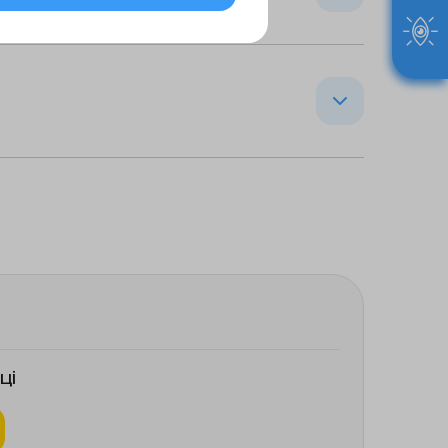
рати для системного
АТХ 10ТРАТО.
лідного чи кетолідного
ичну можливість ерготизму
ці