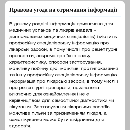
Правова угода на отримання інформації
Показання до
В даному розділі інформація призначена для
застосування
медичних установ та лікарів (надалі –
дипломованих медичних спеціалістів) і містить
професійну спеціалізовану інформацію про
Хронічні параноїдні і
лікарські засоби, в тому числі і про рецептурні
галюцинаторно-параноїдні стани,
препарати, зокрема про їхню назву,
Склад
стани психомоторного збудження
характеристику, способи застосування,
у хворих на шизофренію
можливу побічну дію, можливі протипоказання
діюча речовина: chlorpromazine; 1
(галюцинаторно-маревний,
та іншу професійну спеціалізовану інформацію.
мл розчину містить хлорпромазину
Інформація про лікарські засоби, в тому числі і
гебефренічний, кататонічний
гідрохлорид 25 мг; допоміжні
про рецептурні препарати, призначена
синдроми), алкогольний психоз,
речовини: сахароза, натрію
виключно для ознайомлення і не є
маніакальне збудження у хворих на
керівництвом для самостійної діагностики чи
фосфат,
маніакально-депресивний психоз,
лікування. Застосування лікарських засобів
гідроксипропілцелюлоза.натрію
психічні розлади у хворих на
можливе тільки за призначенням лікаря, а
сульфіт безводний (Е 221), натрію
самолікування може бути шкідливим для
епілепсію, ажитована депресія у
метабісульфіт (Е 223), кислота
здоров’я.
хворих на пресенільний,