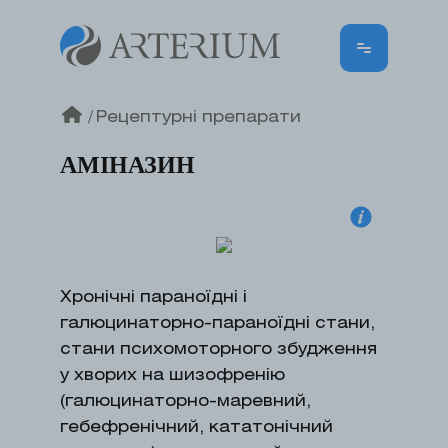
/
Рецептурні препарати
АМІНАЗИН
Хронічні параноїдні і
галюцинаторно-параноїдні стани,
стани психомоторного збудження
у хворих на шизофренію
(галюцинаторно-маревний,
гебефренічний, кататонічний