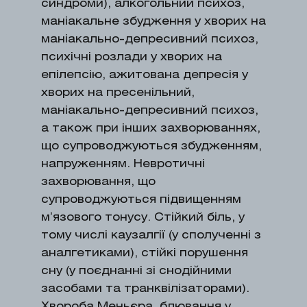
синдроми), алкогольний психоз,
маніакальне збудження у хворих на
маніакально-депресивний психоз,
психічні розлади у хворих на
епілепсію, ажитована депресія у
хворих на пресенільний,
маніакально-депресивний психоз,
а також при інших захворюваннях,
що супроводжуються збудженням,
напруженням. Невротичні
захворювання, що
супроводжуються підвищенням
м’язового тонусу. Стійкий біль, у
тому числі каузалгії (у сполученні з
аналгетиками), стійкі порушення
сну (у поєднанні зі снодійними
засобами та транквілізаторами).
Хвороба Меньєра, блювання у