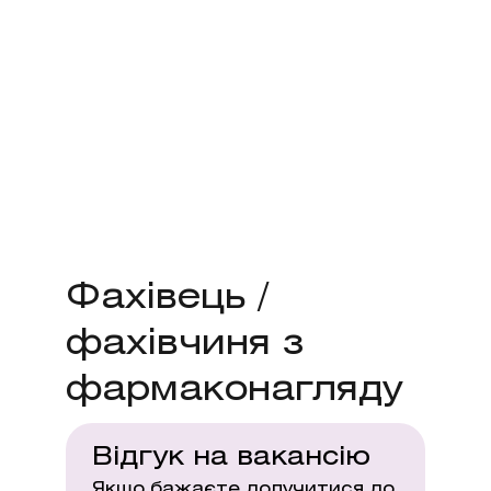
Фахівець /
фахівчиня з
фармаконагляду
Відгук на вакансію
Якшо бажаєте долучитися до