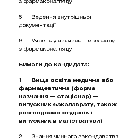
з фармаконагляду
5. Ведення внутрішньої
документації
6. Участь у навчанні персоналу
з фармаконагляду
Вимоги до кандидата:
1.
Вища освіта медична або
фармацевтична (форма
навчання — стаціонар) —
випускник бакалаврату, також
розглядаємо студенів і
випускників магістратури)
2. Знання чинного закондавства