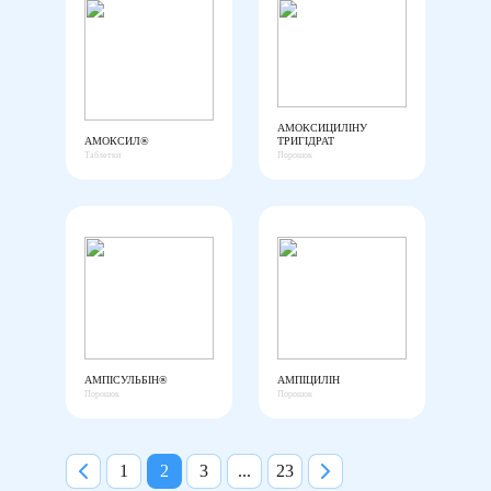
АМОКСИЦИЛІНУ
АМОКСИЛ®
ТРИГІДРАТ
Таблетки
Порошок
АМПІСУЛЬБІН®
АМПІЦИЛІН
Порошок
Порошок
1
2
3
...
23