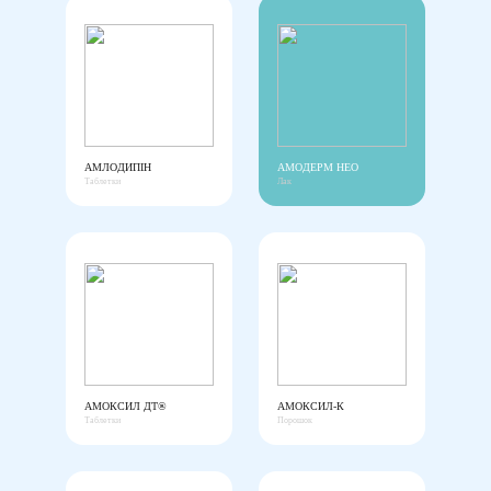
АМЛОДИПІН
АМОДЕРМ НЕО
Таблетки
Лак
АМОКСИЛ ДТ®
АМОКСИЛ-К
Таблетки
Порошок