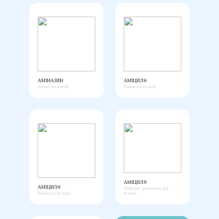
АМІНАЗИН
АМІЦИЛ®
Розчин для ін'єкцій
Розчин для Інʼєкцій
АМІЦИЛ®
АМІЦИЛ®
Ліофілізат для розчину для
Розчин для Інʼєкцій
ін’єкцій