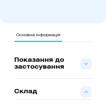
Основна інформація
Показання до
застосування
Шприц ін’єкційний ARTERIUM для
одноразового застосування, 5 ml
Склад
трикомпонентний, стерильний, з
голкою 0,7 mm x 38 mm (22G x 1
Шприц 3-х компонентний,
1/2") Використовується для