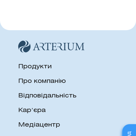
складається з трьох частин:
підшкірних та внутрішньо м’язових
циліндра, гумового м’якого
та внутрішньовенних ін’єкцій.
ущільнювача та поршня. Шприци
стерильні, апірогенні, нетоксичні.
Не містять латексу. Стерилізовані
оксидом етилену. Гарантійний
термін зберігання – 5 років.
Продукти
Про компанію
Відповідальність
Карʼєра
Медіацентр