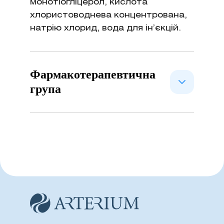
монотіогліцерол, кислота
хлористоводнева концентрована,
натрію хлорид, вода для ін’єкцій.
Фармакотерапевтична
група
ATCvet класифікаційний код
QJ01MA92 – антибактеріальні
ветеринарні препарати для
системного застосування.
Фторхінолони.