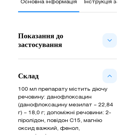
Основна інформація
Інструкція застос
Показання до
застосування
Лікування великої рогатої худоби,
хворої на гострий маститит
Склад
(викликаний E. сoli), а також при
захворюваннях органів дихання та
100 мл препарату містить діючу
травного каналу, що спричинені
речовину: данофлоксацин
мікроорганізмами, чутливими до
(данофлоксацину мезилат – 22,84
данофлоксацину.
г) – 18,0 г; допоміжні речовини: 2-
піролідон, повідон С15, магнію
оксид важкий, фенол,