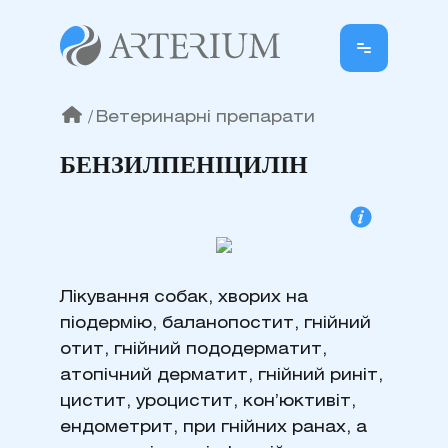
/
Ветеринарні препарати
БЕНЗИЛПЕНІЦИЛІН
Лікування собак, хворих на
піодермію, баланопостит, гнійний
отит, гнійний пододерматит,
атопічний дерматит, гнійний риніт,
цистит, уроцистит, кон’юктивіт,
ендометрит, при гнійних ранах, а