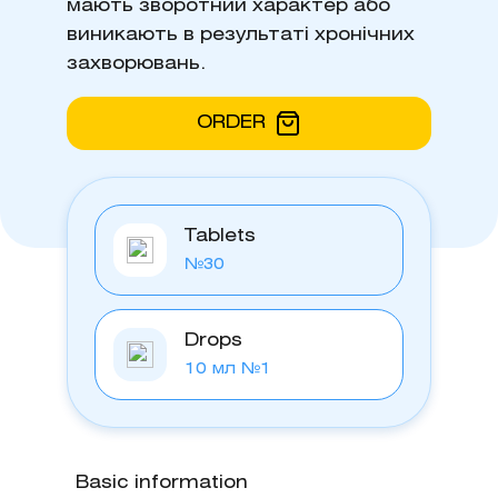
мають зворотний характер або
виникають в результаті хронічних
захворювань.
ORDER
Tablets
№30
Drops
10 мл №1
Basic information