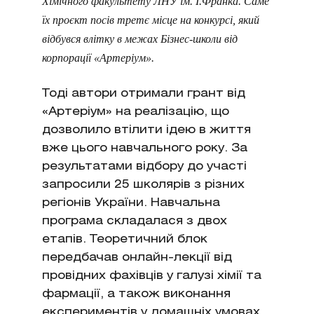
Хімічного факультету ЛНУ ім. І.Франка. Саме
їх проєкт посів третє місце на конкурсі, який
відбувся влітку в межах Бізнес-школи від
корпорації «Артеріум».
Тоді автори отримали грант від
«Артеріум» на реалізацію, що
дозволило втілити ідею в життя
вже цього навчального року. За
результатами відбору до участі
запросили 25 школярів з різних
регіонів України. Навчальна
програма складалася з двох
етапів. Теоретичний блок
передбачав онлайн-лекції від
провідних фахівців у галузі хімії та
фармації, а також виконання
експериментів у домашніх умовах.