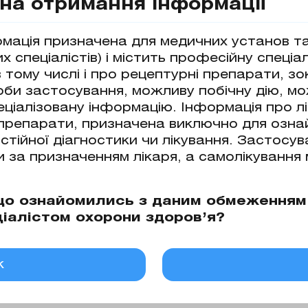
на отримання інформації
мація призначена для медичних установ та 
ефективності дієтотерапії та режиму фізич
 спеціалістів) і містить професійну спеціа
– як монотерапія або у складі комбінованої
в тому числі і про рецептурні препарати, з
бами чи сумісно з інсуліном для лікування
оби застосування, можливу побічну дію, м
іном для лікування дітей віком від 10 років т
loride; 1 таблетка містить метформіну гід
еціалізовану інформацію. Інформація про лі
рослих пацієнтів з цукровим діабетом 2-го
0 мг; допоміжні речовини: таблетки по 500 
і препарати, призначена виключно для ознай
тивної дієтотерапії.
стійної діагностики чи лікування. Застосув
, крохмаль кукурудзяний, магнію стеарат, к
и за призначенням лікаря, а самолікування
и: гіпромелоза, поліетиленгліколь 6000, та
мг: повідон, магнію стеарат; cклад плівков
гліколь 400.
 що ознайомились з даним обмеження
ціалістом охорони здоров’я?
ична група
к
стему і метаболізм. Антидіабетичні препара
аніди. Код АТХ А10В А02.