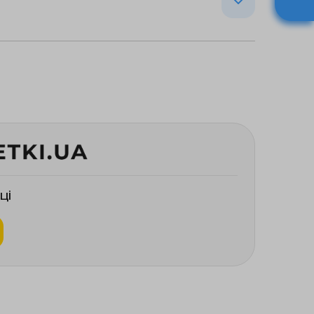
арського засобу; – будь-який тип
цидоз); – діабетична прекома; –
Ф) < 30 мл/хв); – гострі стани, що
рганізму, тяжкі інфекційні
ії тканин (особливо гострі
недостатність, дихальна
едостатність, гостре отруєння
ці