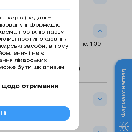
лікарів (надалі –
них навантажень, особливо у
лізовану інформацію
 терапії сумісно з іншими
окрема про їхню назву,
 дорослих; – як монотерапія або у
ожливі протипоказання
а підлітків. Для зменшення
рохлориду в перерахуванні на 100
карські засоби, в тому
 типу і надлишковою масою тіла як
мг або 850 мг: натрію
омлення і не є
ання лікарських
ремнію діоксид колоїдний
 може бути шкідливим
льк, титану діоксид (Е171),
Фармаконагляд
ої оболонки: гіпромелоза,
м щодо отримання
Ні
ти. Пероральні гіпоглікемічні