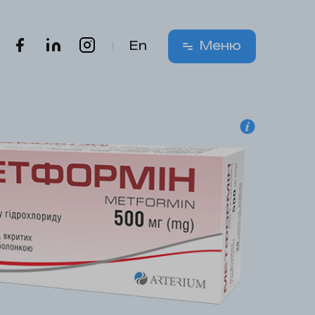
En
Меню