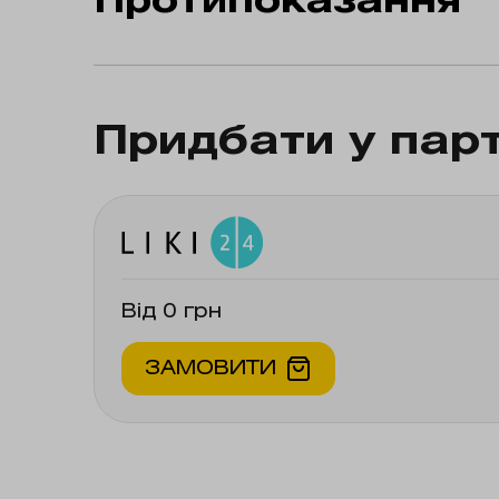
Протипоказання
Підвищена чутливість до метформін
гострого метаболічного ацидозу (
Придбати у пар
ниркова недостатність тяжкого ступ
протікають з ризиком розвитку пору
захворювання, шок; – захворювання
захворювання або загострення хро
недостатність, нещодавно перенес
алкоголем, алкоголізм.
Від 0 грн
ЗАМОВИТИ