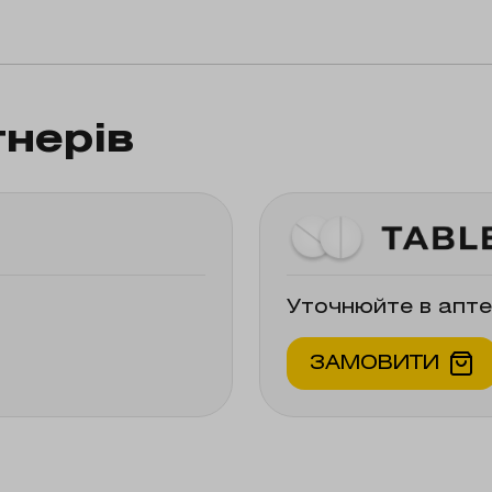
у або до будь-якого іншого компонента лік
наприклад, лактоацидоз, діабетичний кетоа
тнерів
еня (швидкість клубочкової фільтрації (ШК
шень функції нирок, такі як: зневоднення о
, що можуть призводити до розвитку гіпокс
нічної хвороби): декомпенсована серцева 
ений інфаркт міокарда, шок; – печінкова н
Уточнюйте в апте
ЗАМОВИТИ