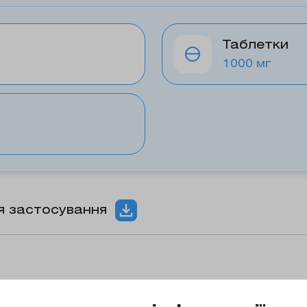
Таблетки
1000 мг
ія застосування
тосування