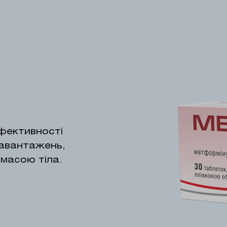
ефективності
навантажень,
масою тіла.