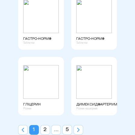
ГАСТРО-НОРМ®
ГАСТРО-НОРМ®
Таблетки
Таблетки
ГЛІЦЕРИН
ДИМЕКСИД®АРТЕРІУМ
Розчин
Розчин нашкірний
1
2
...
5