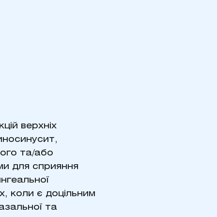
кцій верхніх
риносинусит,
ного та/або
ми для сприяння
нгеальної
х, коли є доцільним
азальної та