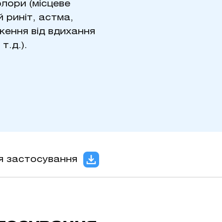
лори (місцеве
й риніт, астма,
ження від вдихання
т.д.).
ія застосування