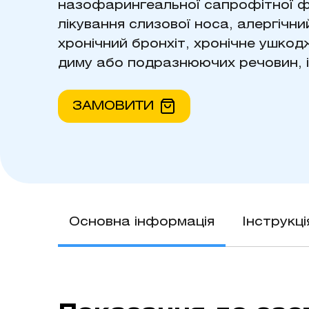
назофарингеальної сапрофітної ф
лікування слизової носа, алергічни
хронічний бронхіт, хронічне ушкод
диму або подразнюючих речовин, і 
ЗАМОВИТИ
Основна інформація
Інструкц