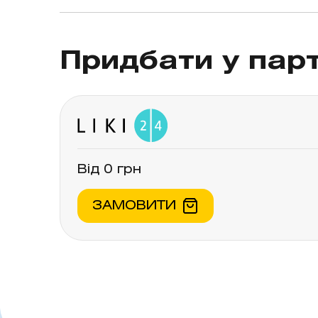
Не використовувати медичний виріб
компонента медичного виробу (див.
Придбати у пар
пацієнтам зі встановленим центра
та/або серцеві стани, що сприяют
вплинути на органолептичні власт
якості продукту.
Від 0 грн
ЗАМОВИТИ