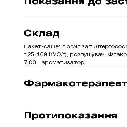
Показання до зас
при лікуванні та профілактиці інфе
місцевого назального та/або сист
Склад
назофарингеальної сапрофітної фл
назальної та назофарингеальної са
Пакет-саше: ліофілізат Streptococc
хронічний бронхіт, хронічне ушкод
125·109 КУО/г), розпушувач. Флако
7,00 , ароматизатор.
Фармакотерапевт
Спрей назальний.
Протипоказання