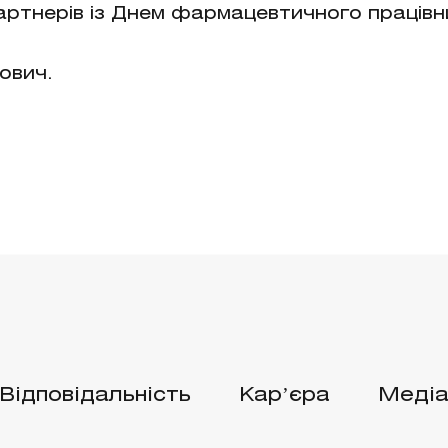
 партнерів із Днем фармацевтичного працівн
ович.
Відповідальність
Карʼєра
Медіа