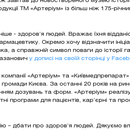
ож завітав до новоствореного музею історі
дукції ТМ «Артеріум» із більш ніж 175-річн
іше - здоров’я людей. Вражає їхня відданіс
армацевтику. Окремо хочу відзначити ініц
ка, а справжній символ поваги до історії г
Сазанович
у дописі на своїй сторінці у Face
 компанії «Артеріум» та «Київмедпрепарат»
 громади Києва. За останні 20 років на ри
нням дозувань та форм. «Артеріум» реалізу
тні програми для пацієнтів, кар’єрні та проф
ю – дбати про здоров’я людей. Дякуємо вла