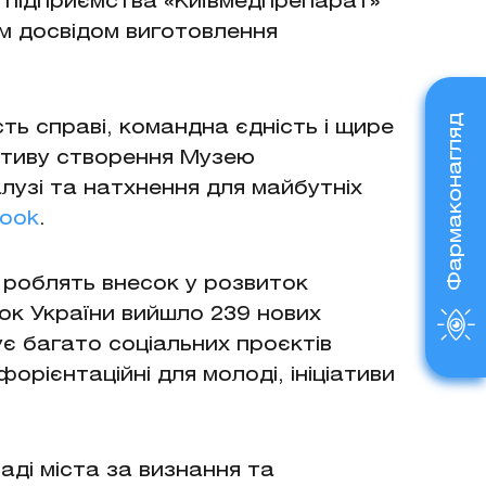
ї підприємства «Київмедпрепарат»
им досвідом виготовлення
Фармаконагляд
ть справі, командна єдність і щире
іативу створення Музею
алузі та натхнення для майбутніх
book
.
 роблять внесок у розвиток
нок України вийшло 239 нових
є багато соціальних проєктів
орієнтаційні для молоді, ініціативи
ді міста за визнання та