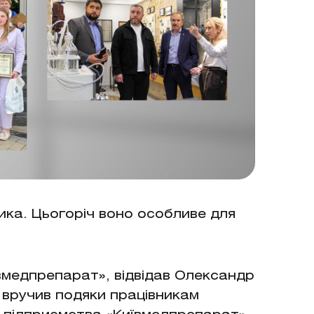
ка. Цьогоріч воно особливе для
иївмедпрепарат», відвідав Олександр
 вручив подяки працівникам