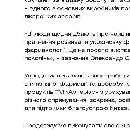
компаній за віддану роботу, а так
– одного з основних виробників про
лікарських засобів.
«Ці люди щодня дбають про найцінн
прагнення розвивати українську ф
фармакології. Це не просто вистав
поколінь», – зазначив Олександр 
Упродовж десятиліть своєї роботи
вітчизняної фармації та добробуту
продуктів ТМ «Артеріум» з урахува
різного спрямування: зокрема, осві
для підтримки благоустрою Києва.
Продовжуємо виконувати свою місі