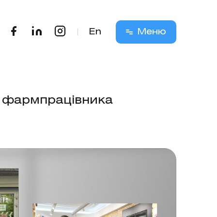
En
Меню
ь фармпрацівника