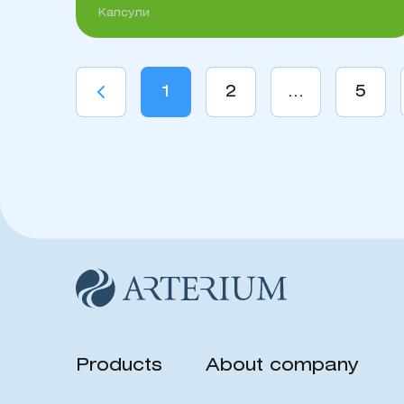
Капсули
1
2
...
5
Products
About company