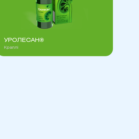
УРОЛЕСАН®
Краплі