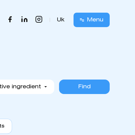
Uk
Menu
Find
ts