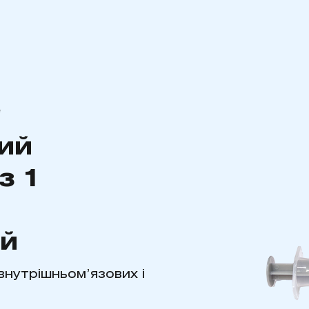
e
ий
з 1
й
внутрішньом’язових і